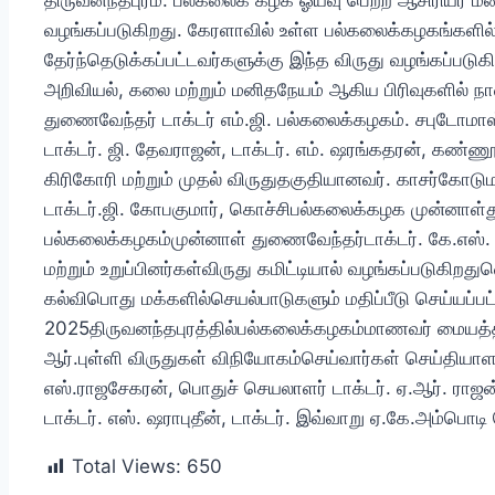
திருவனந்தபுரம்: பல்கலைக் கழக ஓய்வு பெற்ற ஆசிரியர் மன்ற
வழங்கப்படுகிறது. கேரளாவில் உள்ள பல்கலைக்கழகங்களில் 
தேர்ந்தெடுக்கப்பட்டவர்களுக்கு இந்த விருது வழங்கப்படுகி
அறிவியல், கலை மற்றும் மனிதநேயம் ஆகிய பிரிவுகளில் நா
துணைவேந்தர் டாக்டர் எம்.ஜி. பல்கலைக்கழகம். சபுடோமா
டாக்டர். ஜி. தேவராஜன், டாக்டர். எம். ஷரங்கதரன், கண்ணூ
கிரிகோரி மற்றும் முதல் விருதுதகுதியானவர். காசர்கோ
டாக்டர்.ஜி. கோபகுமார், கொச்சிபல்கலைக்கழக முன்னாள்த
பல்கலைக்கழகம்முன்னாள் துணைவேந்தர்டாக்டர். கே.எஸ்.
மற்றும் உறுப்பினர்கள்விருது கமிட்டியால் வழங்கப்படுகிறது
கல்விபொது மக்களில்செயல்பாடுகளும் மதிப்பீடு செய்யப்ப
2025திருவனந்தபுரத்தில்பல்கலைக்கழகம்மாணவர் மையத்தில்
ஆர்.புள்ளி விருதுகள் விநியோகம்செய்வார்கள் செய்தியாளர்
எஸ்.ராஜசேகரன், பொதுச் செயலாளர் டாக்டர். ஏ.ஆர். ராஜன், 
டாக்டர். எஸ். ஷராபுதீன், டாக்டர். இவ்வாறு ஏ.கே.அம்பொடி 
Total Views:
650