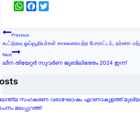
WhatsApp
Facebook
Twitter
Previous
கூட்டுறவு ஓய்வூதியர்கள் காலவரையற்ற போராட்டம், தர்ணா மற்று
Next
ലീന തിയേറ്റർ സുവർണ ജൂബിലിഭരതം 2024 ഇന്ന്
Posts