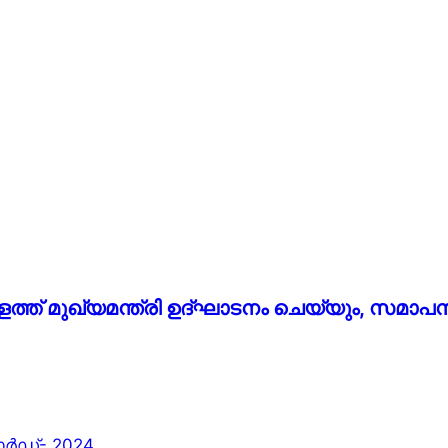
 മുഖ്യമന്ത്രി ഉദ്ഘാടനം ചെയ്യും, സമാപ