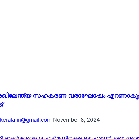
അഖിലേന്ത്യ സഹകരണ വരാഘോഷം എറണാകുളത്ത്
്
kerala.in@gmail.com
November 8, 2024