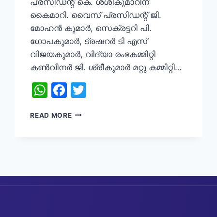
പ്രസിഡന്റ്‌ കെ. ശശികുമാറിന്
കൈമാറി. വൈസ് പ്രസിഡന്റ്‌ ജി.
മോഹൻ കുമാർ, സെക്രട്ടറി പി.
ഗോപകുമാർ, ട്രഷറർ ടി എസ്‌
വിജയകുമാർ, വിദ്യാ രംഭകമ്മിറ്റി
കൺവീനർ ജി. ശ്രീകുമാർ മറ്റു കമ്മിറ്റി…
WhatsApp
Facebook
Twitter
പൂജപ്പുരമണ്ഡപം
READ MORE
സരസ്വതി
ക്ഷേത്രത്തിലെ
2024നവരാത്രി
ഉത്സവത്തിന്റെ
അഭ്യർത്ഥന
നോട്ടീസ്
പുറത്തിറക്കി