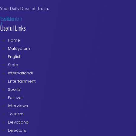
Your Daily Dose of Truth.
ebook-
Twitter
Tumblr
f
Useful Links
Home
Malayalam
English
State
International
Entertainment
Sports
Festival
Interviews
Tourism
Devotional
Directors