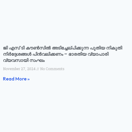
ജി എസ് ടി കൗൺസിൽ അടിച്ചേല്പിക്കുന്ന പുതിയ നികുതി
നിർദ്ദേശങ്ങൾ പിൻവലിക്കണം – ഭാരതിയ വ്യാപാരി
വ്യവസായി സംഘം
November 27, 2024
No Comments
Read More »