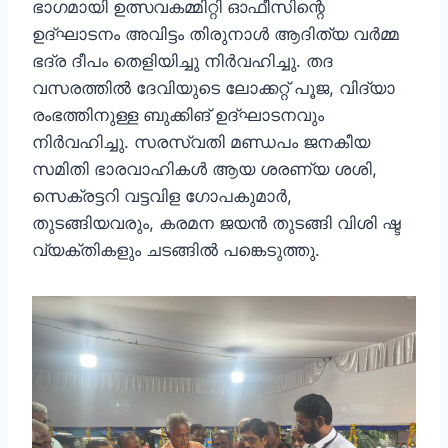
ഭാഗമായി ഉത്സവകമ്മിറ്റി ഓഫീസിന്റെ
ഉദ്ഘാടനം അവിട്ടം തിരുനാൾ ആദിത്യ വർമ്മ
ഭദ്ര ദീപം തെളിയിച്ചു നിർവഹിച്ചു. തദ
വസരത്തിൽ ദേവിയുടെ ലോക്കറ്റ് പൂജ, വിദ്യാ
രംഭത്തിനുള്ള ബുക്കിങ് ഉദ്ഘാടനവും
നിർവഹിച്ചു. സരസ്വതി മണ്ഡപം ജനകീയ
സമിതി ഭാരവാഹികൾ ആയ ശരണ്യ ശശി,
സെക്രട്ടറി വട്ടവിള ഗോപകുമാർ,
തുടങ്ങിയവരും, കരമന ജയൻ തുടങ്ങി വിശി ഷ്ട
വ്യക്തികളും ചടങ്ങിൽ പങ്കെടുത്തു.