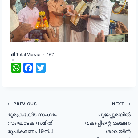
Total Views:
467
W
F
T
h
a
w
at
c
itt
s
e
er
A
b
PREVIOUS
NEXT
p
o
മുരുകഭക്ത സംഗമം
പൂജപ്പുരയിൽ
സംഘാടക സമിതി
വകുപ്പിന്റെ ഭക്ഷണ
p
o
രൂപീകരണം 19ന്..!
ശാലയിൽ
k