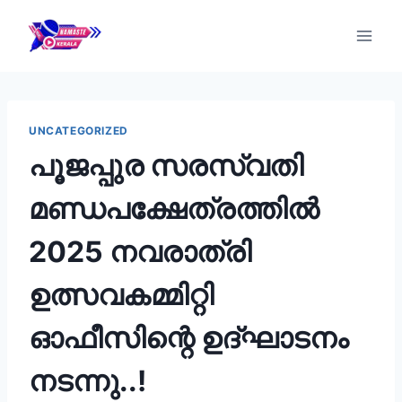
UNCATEGORIZED
പൂജപ്പുര സരസ്വതി
മണ്ഡപക്ഷേത്രത്തിൽ
2025 നവരാത്രി
ഉത്സവകമ്മിറ്റി
ഓഫീസിന്റെ ഉദ്ഘാടനം
നടന്നു..!